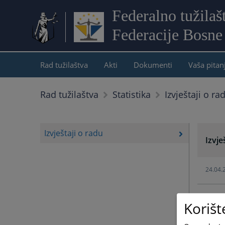
Federalno tužilaš
Federacije Bosne
Rad tužilaštva
Akti
Dokumenti
Vaša pitan
Izvještaji o ra
Rad tužilaštva
Statistika
Izvještaji o radu
Izvje
24.04.
24.04.
Korišt
24.04.