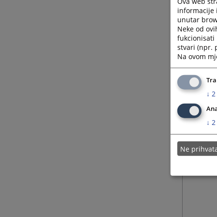
Ova web stra
informacije 
unutar brows
24.04.
Neke od ovi
fukcionisat
stvari (npr.
24.04.
Na ovom mjes
14.07.
Tra
↓
2
Ana
↓
2
Ne prihva