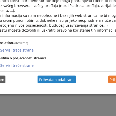
nica koristi određene skripte koje mogu pohranjivati i koristiti od
iz vašeg browsera i vašeg uređaja (npr. IP adresa uređaja, varijable 
era, ...).
2026.
Posebni izvještaj za 2026. godinu
h informacija su nam neophodne i bez njih web stranica ne bi mog
i u svom punom obimu, dok neke nisu prijeko neophodne a služe z
 procjenu nivoa posjećenosti, budućeg usavršavanja stranice...).
2026.
Izvještaj o radu Federalnog tužilaštva FBiH za 2025. godi
tu možete dozvoliti ili uskratiti pravo na korištenje tih informacija
2025.
Izvještaj o radu Federalnog tužilaštva FBIH za 2024. godi
nslation
(obavezna)
Servisi treće strane
litika o posjećenosti stranica
Servisi treće strane
tam
Prihvatam odabrane
Pri