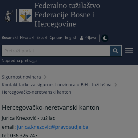
Federalno tužilaštvo
Federacije Bosne i
Hercegovine
Bosanski
Hrvatski
Srpski
Српски
English
Prijava
Napredna pretraga
Sigurnost novinara
Kontakt tačke za sigurnost novinara u BiH - tužilaštva
Hercegovačko-neretvanski kanton
Hercegovačko-neretvanski kanton
Jurica Knezović - tužilac
email:
jurica.knezovic@pravosudje.ba
tel: 036 326 747