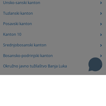
Unsko-sanski kanton
Tuzlanski kanton
Posavski kanton
Kanton 10
Srednjobosanski kanton
Bosansko-podrinjski kanton
Okružno javno tužilaštvo Banja Luka
Okružno javno tužilaštvo Trebinje
Okružno javno tužilaštvo Istočno Sarajevo
Okružno javno tužilaštvo Prijedor