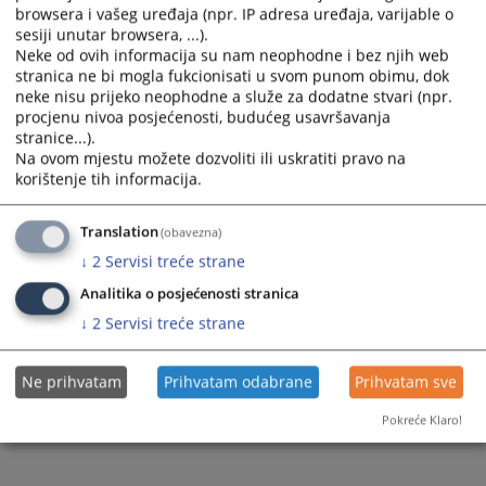
browsera i vašeg uređaja (npr. IP adresa uređaja, varijable o
sesiji unutar browsera, ...).
Neke od ovih informacija su nam neophodne i bez njih web
stranica ne bi mogla fukcionisati u svom punom obimu, dok
neke nisu prijeko neophodne a služe za dodatne stvari (npr.
procjenu nivoa posjećenosti, budućeg usavršavanja
stranice...).
Na ovom mjestu možete dozvoliti ili uskratiti pravo na
korištenje tih informacija.
Translation
(obavezna)
↓
2
Servisi treće strane
Analitika o posjećenosti stranica
↓
2
Servisi treće strane
Ne prihvatam
Prihvatam odabrane
Prihvatam sve
Pokreće Klaro!