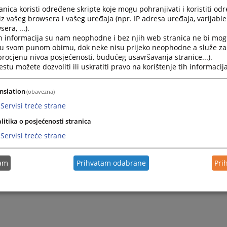
nica koristi određene skripte koje mogu pohranjivati i koristiti od
iz vašeg browsera i vašeg uređaja (npr. IP adresa uređaja, varijable 
era, ...).
h informacija su nam neophodne i bez njih web stranica ne bi mog
i u svom punom obimu, dok neke nisu prijeko neophodne a služe z
 procjenu nivoa posjećenosti, budućeg usavršavanja stranice...).
tu možete dozvoliti ili uskratiti pravo na korištenje tih informacija
nslation
(obavezna)
Servisi treće strane
litika o posjećenosti stranica
Servisi treće strane
tam
Prihvatam odabrane
Pri