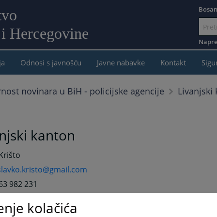
Bosan
tvo
 i Hercegovine
Idi
na
Napre
sadržaj
ja
Odnosi s javnošću
Javne nabavke
Kontakt
Sigu
Livanjski
rnost novinara u BiH - policijske agencije
njski kanton
Krišto
slavko.kristo@gmail.com
63 982 231
enje kolačića