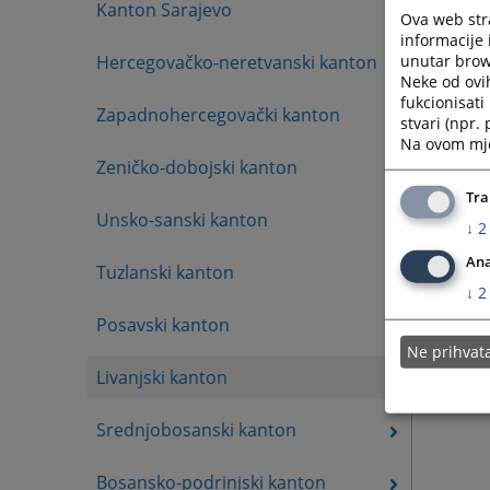
Kanton Sarajevo
Ova web stra
informacije 
unutar brows
Hercegovačko-neretvanski kanton
Neke od ovi
fukcionisat
Zapadnohercegovački kanton
stvari (npr.
Na ovom mjes
Zeničko-dobojski kanton
Tra
Unsko-sanski kanton
↓
2
Ana
Tuzlanski kanton
↓
2
Posavski kanton
Ne prihva
Livanjski kanton
Srednjobosanski kanton
Bosansko-podrinjski kanton