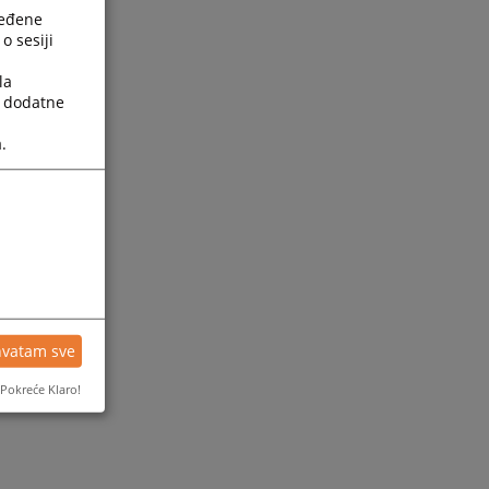
ređene
o sesiji
la
a dodatne
.
hvatam sve
Pokreće Klaro!