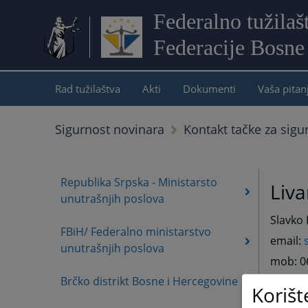
Federalno tužilaš
Federacije Bosne
Rad tužilaštva
Akti
Dokumenti
Vaša pitan
Sigurnost novinara
Kontakt tačke za sigu
Republika Srpska - Ministarsto
Liva
unutrašnjih poslova
Slavko 
FBiH/ Federalno ministarstvo
email:
unutrašnjih poslova
mob: 0
Brčko distrikt Bosne i Hercegovine
Korišt