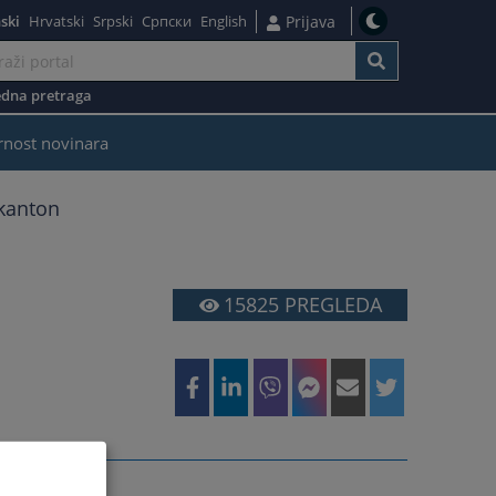
ski
Hrvatski
Srpski
Српски
English
Prijava
dna pretraga
rnost novinara
 kanton
15825
PREGLEDA