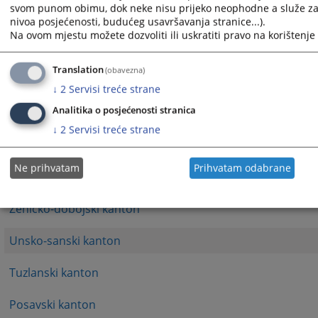
svom punom obimu, dok neke nisu prijeko neophodne a služe za 
Republika Srpska - Ministarsto unutrašnjih poslova
nivoa posjećenosti, budućeg usavršavanja stranice...).
Na ovom mjestu možete dozvoliti ili uskratiti pravo na korištenje 
FBiH/ Federalno ministarstvo unutrašnjih poslova
Translation
(obavezna)
Brčko distrikt Bosne i Hercegovine
↓
2
Servisi treće strane
Analitika o posjećenosti stranica
Kanton Sarajevo
↓
2
Servisi treće strane
Hercegovačko-neretvanski kanton
Ne prihvatam
Prihvatam odabrane
Zapadnohercegovački kanton
Zeničko-dobojski kanton
Unsko-sanski kanton
Tuzlanski kanton
Posavski kanton