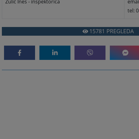
Zulić Ines - inspektorica
emai
tel: 
15781
PREGLEDA