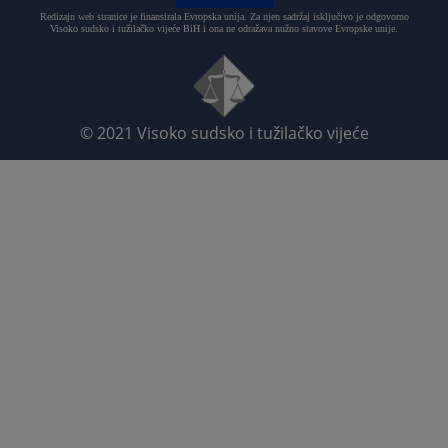
Redizajn web stranice je finansirala Evropska unija. Za njen sadržaj isključivo je odgovorno
Visoko sudsko i tužilačko vijeće BiH i ona ne odražava nužno stavove Evropske unije.
© 2021
Visoko sudsko i tužilačko vijeće