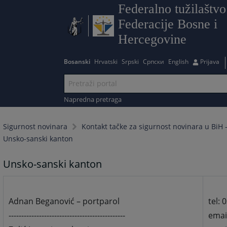
Federalno tužilaštvo
Federacije Bosne i
Hercegovine
Bosanski
Hrvatski
Srpski
Српски
English
Prijava
Napredna pretraga
Sigurnost novinara
Kontakt tačke za sigurnost novinara u BiH -
Unsko-sanski kanton
Unsko-sanski kanton
Adnan Beganović – portparol
tel: 
----------------------------------------------
emai