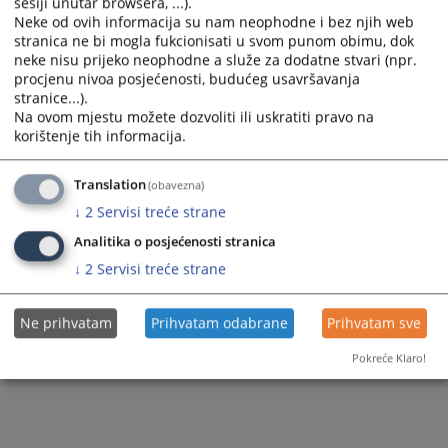
sesiji unutar browsera, ...).
Neke od ovih informacija su nam neophodne i bez njih web
Hercegovačko-neretvanski kanton
FBiH/ Federalno ministarstvo unutrašnjih
stranica ne bi mogla fukcionisati u svom punom obimu, dok
poslova
neke nisu prijeko neophodne a služe za dodatne stvari (npr.
Zapadnohercegovački kanton
procjenu nivoa posjećenosti, budućeg usavršavanja
Brčko distrikt Bosne i Hercegovine
stranice...).
Zeničko-dobojski kanton
Na ovom mjestu možete dozvoliti ili uskratiti pravo na
Kanton Sarajevo
korištenje tih informacija.
Unsko-sanski kanton
Hercegovačko-neretvanski kanton
Tuzlanski kanton
Translation
(obavezna)
↓
2
Servisi treće strane
Zapadnohercegovački kanton
Posavski kanton
Analitika o posjećenosti stranica
Zeničko-dobojski kanton
Kanton 10
↓
2
Servisi treće strane
Unsko-sanski kanton
Srednjobosanski kanton
Ne prihvatam
Prihvatam odabrane
Prihvatam sve
Tuzlanski kanton
Bosansko-podrinjski kanton
Pokreće Klaro!
Posavski kanton
Okružno javno tužilaštvo Banja Luka
Livanjski kanton
Okružno javno tužilaštvo Trebinje
Srednjobosanski kanton