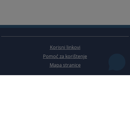
Okružno javno tužilaštvo Istočno Sarajevo
Bosansko-podrinjski kanton
Okružno javno tužilaštvo Prijedor
Prateći dokumenti
Okružno javno tužilaštvo Bijeljina
Okružno javno tužilaštvo Doboj
Prateći dokumenti
Korisni linkovi
Pomoć za korištenje
Mapa stranice
Redizajn web stranice je finansirala Evropska unija. Za njen sadržaj isključivo je odgovorno
Visoko sudsko i tužilačko vijeće BiH i ona ne odražava nužno stavove Evropske unije.