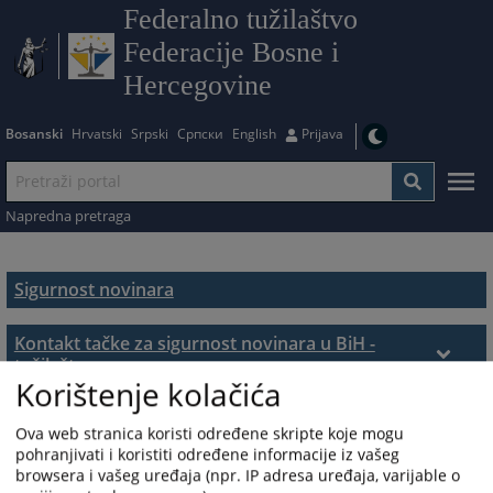
Federalno tužilaštvo
Federacije Bosne i
Hercegovine
Bosanski
Hrvatski
Srpski
Српски
English
Prijava
Napredna pretraga
Sigurnost novinara
Kontakt tačke za sigurnost novinara u BiH -
tužilaštva
Korištenje kolačića
Tužilaštvo Bosne i Hercegovine
Kontakt tačke za sigurnost novinara u BiH -
policijske agencije
Ova web stranica koristi određene skripte koje mogu
Brčko distrikt Bosne i Hercegovine
pohranjivati i koristiti određene informacije iz vašeg
Republika Srpska - Ministarsto unutrašnjih
browsera i vašeg uređaja (npr. IP adresa uređaja, varijable o
Kanton Sarajevo
poslova