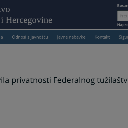
Bosan
tvo
 i Hercegovine
Idi
na
Napre
sadržaj
ja
Odnosi s javnošću
Javne nabavke
Kontakt
Sigu
ila privatnosti Federalnog tužilašt