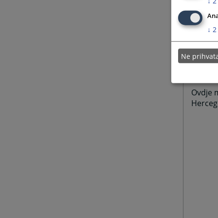
↓
2
Ana
↓
2
Ne prihva
Posl
Ovdje m
Herceg