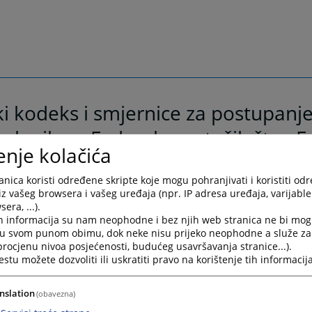
ki kodeks i smjernice za postupanj
slenika u Federalnom tužilaštvu F
enje kolačića
ne i Hercegovine
nica koristi određene skripte koje mogu pohranjivati i koristiti od
kodeks i smjernice za postupanje zaposlenika u Federalnom t
iz vašeg browsera i vašeg uređaja (npr. IP adresa uređaja, varijable 
ije Bosne i Hercegovine
era, ...).
h informacija su nam neophodne i bez njih web stranica ne bi mog
i u svom punom obimu, dok neke nisu prijeko neophodne a služe z
 procjenu nivoa posjećenosti, budućeg usavršavanja stranice...).
tu možete dozvoliti ili uskratiti pravo na korištenje tih informacija
nslation
(obavezna)