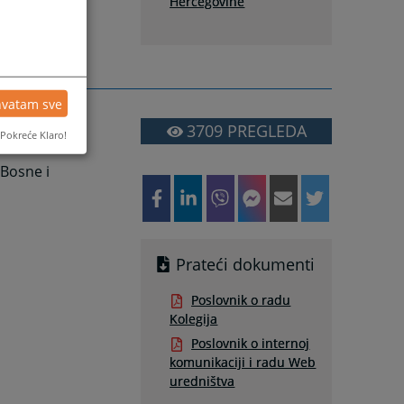
Hercegovine
hvatam sve
3709
PREGLEDA
Pokreće Klaro!
 Bosne i
Prateći dokumenti
Poslovnik o radu
Kolegija
Poslovnik o internoj
komunikaciji i radu Web
uredništva