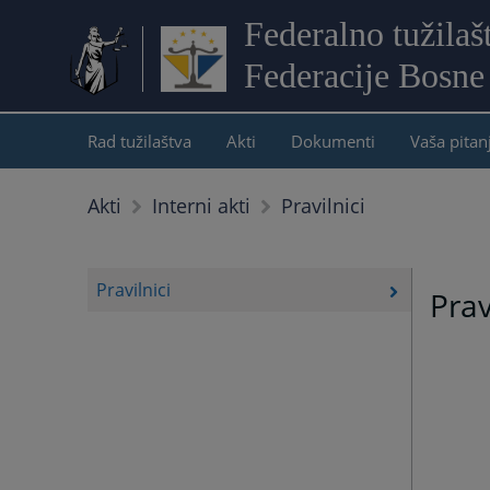
Federalno tužilaš
Federacije Bosne
Rad tužilaštva
Akti
Dokumenti
Vaša pitan
Pravilnici
Akti
Interni akti
Pravilnici
Prav