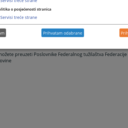
Servisi treće strane
litika o posjećenosti stranica
Servisi treće strane
tam
Prihvatam odabrane
Pri
ovnici
ožete preuzeti Poslovnike Federalnog tužilaštva Federacije
ovine