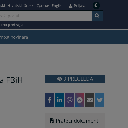
ski
Hrvatski
Srpski
Српски
English
Prijava
dna pretraga
rnost novinara
va FBiH
9
PREGLEDA
Prateći dokumenti