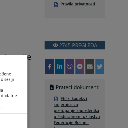
Pravila privatnosti
e
2745
PREGLEDA
ederacije
ređene
užilaštvu
o sesiji
Prateći dokumenti
la
a dodatne
Etički kodeks i
smjernice za
.
postupanje zaposlenika
u Federalnom tužilaštvu
Federacije Bosne i