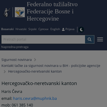
Federalno tužilaštvo
Federacije Bosne i
Hercegovine
Bosanski
Hrvatski
Srpski
Српски
English
Prijava
Napredna pretraga
Sigurnost novinara
Kontakt tačke za sigurnost novinara u BiH - policijske agencije
Hercegovačko-neretvanski kanton
Hercegovačko-neretvanski kanton
Haris Čevra
email:
haris.cevra@muphnk.ba
mob: 061 385 140