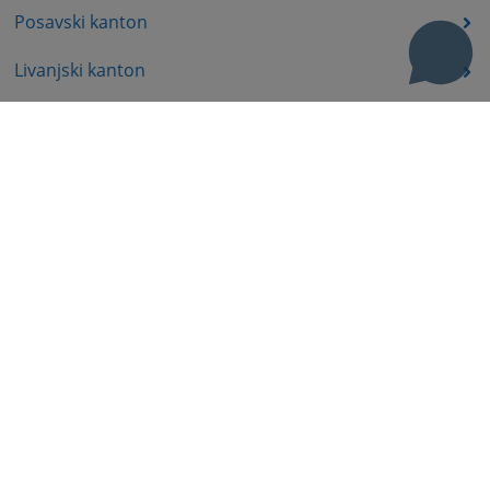
Posavski kanton
Livanjski kanton
Srednjobosanski kanton
Bosansko-podrinjski kanton
Prateći dokumenti
Korisni linkovi
Pomoć za korištenje
Mapa stranice