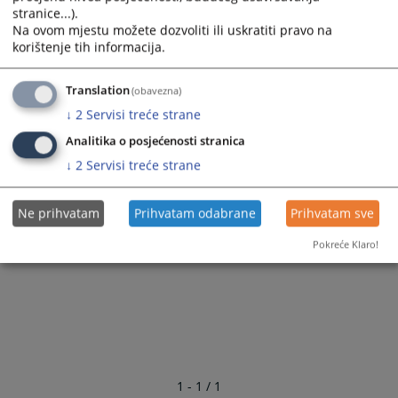
stranice...).
Na ovom mjestu možete dozvoliti ili uskratiti pravo na
korištenje tih informacija.
Translation
(obavezna)
↓
2
Servisi treće strane
Analitika o posjećenosti stranica
↓
2
Servisi treće strane
Ne prihvatam
Prihvatam odabrane
Prihvatam sve
Pokreće Klaro!
1 - 1 / 1