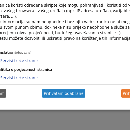
Nermin - istražitelj
nica koristi određene skripte koje mogu pohranjivati i koristiti od
061 556 215
iz vašeg browsera i vašeg uređaja (npr. IP adresa uređaja, varijable 
era, ...).
h informacija su nam neophodne i bez njih web stranica ne bi mog
i u svom punom obimu, dok neke nisu prijeko neophodne a služe z
 procjenu nivoa posjećenosti, budućeg usavršavanja stranice...).
tu možete dozvoliti ili uskratiti pravo na korištenje tih informacija
nslation
(obavezna)
Servisi treće strane
litika o posjećenosti stranica
Servisi treće strane
tam
Prihvatam odabrane
Pri