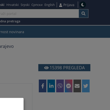
ski
Hrvatski
Srpski
Српски
English
Prijava
dna pretraga
rnost novinara
arajevo
15398
PREGLEDA
.ks.gov.ba