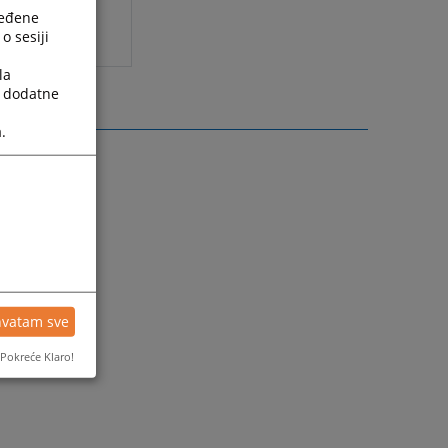
ređene
o sesiji
la
a dodatne
.
hvatam sve
Pokreće Klaro!