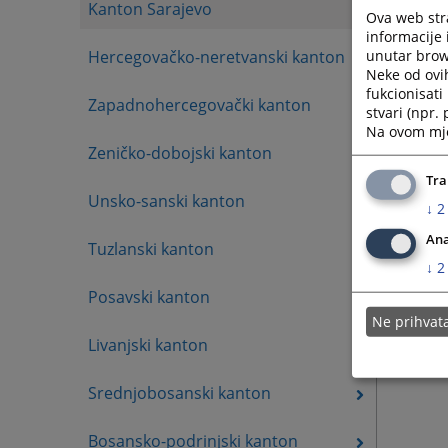
Čoko 
Kanton Sarajevo
Ova web stra
mob: 
informacije 
unutar brows
Hercegovačko-neretvanski kanton
Neke od ovi
fukcionisat
Zapadnohercegovački kanton
stvari (npr.
Na ovom mjes
Zeničko-dobojski kanton
Tra
Unsko-sanski kanton
↓
2
Ana
Tuzlanski kanton
↓
2
Posavski kanton
Ne prihva
Livanjski kanton
Srednjobosanski kanton
Bosansko-podrinjski kanton