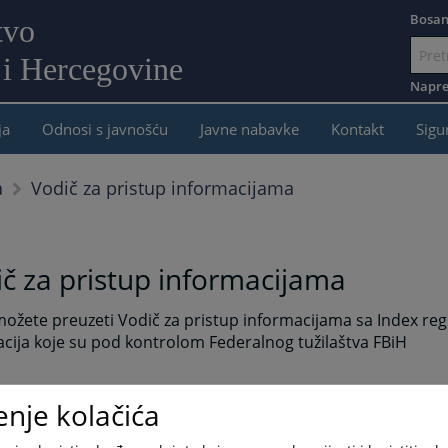
Bosan
tvo
 i Hercegovine
Idi
na
Napre
sadržaj
ja
Odnosi s javnošću
Javne nabavke
Kontakt
Sigu
Vodič za pristup informacijama
a
č za pristup informacijama
ožete preuzeti Vodič za pristup informacijama sa Index re
cija koje su pod kontrolom Federalnog tužilaštva FBiH
enje kolačića