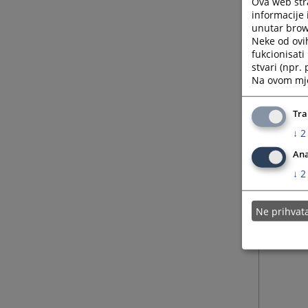
Ova web stra
informacije 
unutar brows
Neke od ovi
fukcionisat
stvari (npr.
Na ovom mjes
Tra
↓
2
Ana
↓
2
Ne prihva