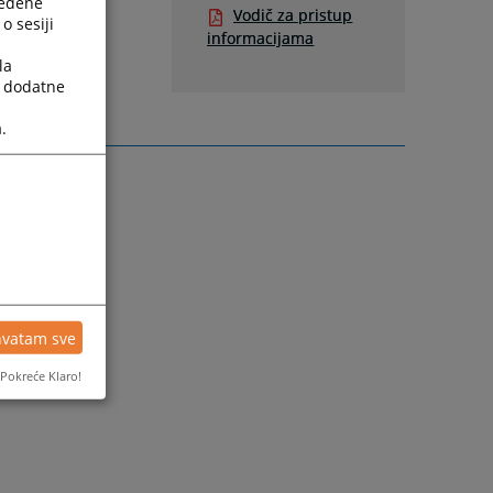
ređene
Vodič za pristup
o sesiji
informacijama
la
a dodatne
.
hvatam sve
Pokreće Klaro!