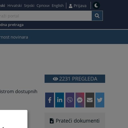
ski
Hrvatski
Srpski
Српски
English
Prijava
dna pretraga
rnost novinara
2231
PREGLEDA
gistrom dostupnih
Prateći dokumenti