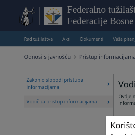
Federalno tužilaš
Federacije Bosne
Rad tužilaštva
Akti
Dokumenti
Vaša pitan
Odnosi s javnošću
Pristup informacijam
Zakon o slobodi pristupa
Vodi
informacijama
Ovdje m
Vodič za pristup informacijama
informa
Korišt