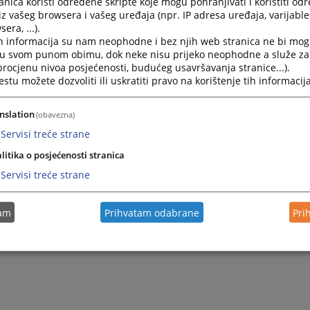
nica koristi određene skripte koje mogu pohranjivati i koristiti od
iz vašeg browsera i vašeg uređaja (npr. IP adresa uređaja, varijable 
era, ...).
h informacija su nam neophodne i bez njih web stranica ne bi mog
i u svom punom obimu, dok neke nisu prijeko neophodne a služe z
 procjenu nivoa posjećenosti, budućeg usavršavanja stranice...).
tu možete dozvoliti ili uskratiti pravo na korištenje tih informacija
nslation
(obavezna)
Servisi treće strane
litika o posjećenosti stranica
Servisi treće strane
tam
Prihvatam odabrane
Pri