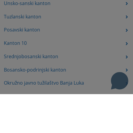
Unsko-sanski kanton
Tuzlanski kanton
Posavski kanton
Kanton 10
Srednjobosanski kanton
Bosansko-podrinjski kanton
Okružno javno tužilaštvo Banja Luka
Okružno javno tužilaštvo Trebinje
Okružno javno tužilaštvo Istočno Sarajevo
Okružno javno tužilaštvo Prijedor