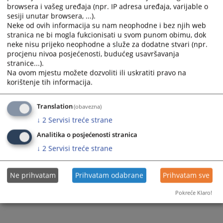
browsera i vašeg uređaja (npr. IP adresa uređaja, varijable o
sesiji unutar browsera, ...).
Neke od ovih informacija su nam neophodne i bez njih web
stranica ne bi mogla fukcionisati u svom punom obimu, dok
neke nisu prijeko neophodne a služe za dodatne stvari (npr.
procjenu nivoa posjećenosti, budućeg usavršavanja
stranice...).
Na ovom mjestu možete dozvoliti ili uskratiti pravo na
korištenje tih informacija.
Translation
(obavezna)
↓
2
Servisi treće strane
Analitika o posjećenosti stranica
↓
2
Servisi treće strane
Ne prihvatam
Prihvatam odabrane
Prihvatam sve
Pokreće Klaro!