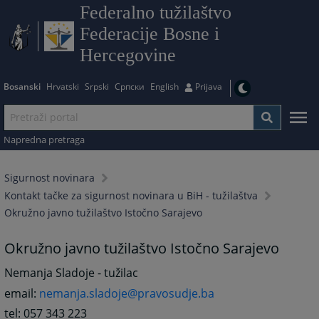
Federalno tužilaštvo
Federacije Bosne i
Hercegovine
Bosanski
Hrvatski
Srpski
Српски
English
Prijava
Napredna pretraga
Sigurnost novinara
Kontakt tačke za sigurnost novinara u BiH - tužilaštva
Okružno javno tužilaštvo Istočno Sarajevo
Okružno javno tužilaštvo Istočno Sarajevo
Nemanja Sladoje - tužilac
email:
nemanja.sladoje@pravosudje.ba
tel: 057 343 223