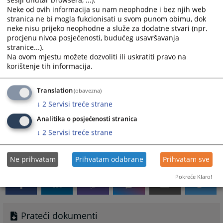
sesiji unutar browsera, ...).
Neke od ovih informacija su nam neophodne i bez njih web
Prateći dokumenti
stranica ne bi mogla fukcionisati u svom punom obimu, dok
neke nisu prijeko neophodne a služe za dodatne stvari (npr.
Etički kodeks i smjernice za postupanje zaposlenika u
procjenu nivoa posjećenosti, budućeg usavršavanja
Federalnom tužilaštvu Federacije Bosne i Hercegovine
stranice...).
Na ovom mjestu možete dozvoliti ili uskratiti pravo na
korištenje tih informacija.
Translation
(obavezna)
Poslovnici
↓
2
Servisi treće strane
Analitika o posjećenosti stranica
Ovdje možete preuzeti Poslovnike Federalnog
tužilaštva Federacije Bosne i Hercegovine
↓
2
Servisi treće strane
3724
PREGLEDA
Ne prihvatam
Prihvatam odabrane
Prihvatam sve
Pokreće Klaro!
Prateći dokumenti