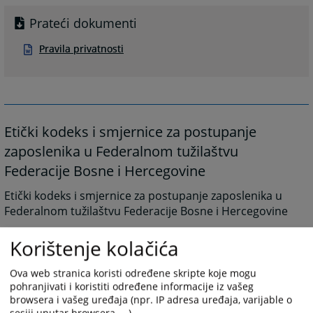
Prateći dokumenti
Pravila privatnosti
Etički kodeks i smjernice za postupanje
zaposlenika u Federalnom tužilaštvu
Federacije Bosne i Hercegovine
Etički kodeks i smjernice za postupanje zaposlenika u
Federalnom tužilaštvu Federacije Bosne i Hercegovine
2760
PREGLEDA
Korištenje kolačića
Ova web stranica koristi određene skripte koje mogu
pohranjivati i koristiti određene informacije iz vašeg
browsera i vašeg uređaja (npr. IP adresa uređaja, varijable o