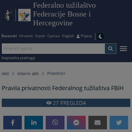
Federalno tužilaštvo
Federacije Bosne i
Hercegovine
Bosanski
Hrvatski
Srpski
Српски
English
Prijava
Napredna pretraga
Pravilnici
Akti
Interni akti
Pravila privatnosti Federalnog tužilaštva FBiH
27
PREGLEDA