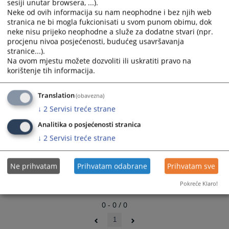
sesiji unutar browsera, ...).
Neke od ovih informacija su nam neophodne i bez njih web
stranica ne bi mogla fukcionisati u svom punom obimu, dok
neke nisu prijeko neophodne a služe za dodatne stvari (npr.
procjenu nivoa posjećenosti, budućeg usavršavanja
stranice...).
Na ovom mjestu možete dozvoliti ili uskratiti pravo na
korištenje tih informacija.
Translation
(obavezna)
↓
2
Servisi treće strane
Analitika o posjećenosti stranica
↓
2
Servisi treće strane
Ne prihvatam
Prihvatam odabrane
Prihvatam sve
Pokreće Klaro!
0 - 0 / 0
1