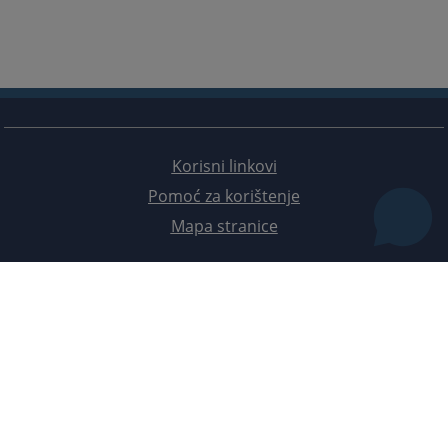
Korisni linkovi
Pomoć za korištenje
Mapa stranice
Redizajn web stranice je finansirala Evropska unija. Za njen sadržaj isključivo je odgovorno
Visoko sudsko i tužilačko vijeće BiH i ona ne odražava nužno stavove Evropske unije.