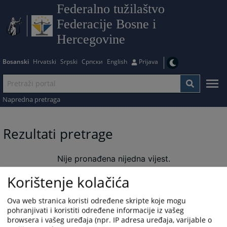
Federalno tužilaštvo
Federacije Bosne i
Hercegovine
Bosanski
Hrvatski
Srpski
Српски
English
Prijava
Napredna pretraga
Rezultati pretrage
Nije pronađena nijedna vijest.
Korištenje kolačića
Ova web stranica koristi određene skripte koje mogu
pohranjivati i koristiti određene informacije iz vašeg
browsera i vašeg uređaja (npr. IP adresa uređaja, varijable o