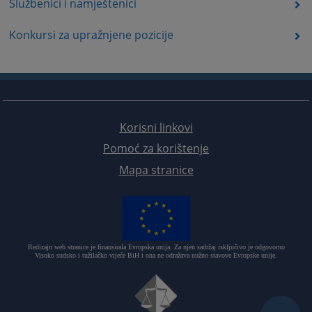
Službenici i namještenici
Konkursi za upražnjene pozicije
Korisni linkovi
Pomoć za korištenje
Mapa stranice
Redizajn web stranice je finansirala Evropska unija. Za njen sadržaj isključivo je odgovorno
Visoko sudsko i tužilačko vijeće BiH i ona ne odražava nužno stavove Evropske unije.