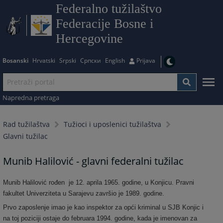
Federalno tužilaštvo
Federacije Bosne i
Hercegovine
Bosanski
Hrvatski
Srpski
Српски
English
Prijava
Napredna pretraga
Rad tužilaštva
Tužioci i uposlenici tužilaštva
Glavni tužilac
Munib Halilović - glavni federalni tužilac
Munib Halilović rođen je 12. aprila 1965. godine, u Konjicu. Pravni
fakultet Univerziteta u Sarajevu završio je 1989. godine.
Prvo zaposlenje imao je kao inspektor za opći kriminal u SJB Konjic i
na toj poziciji ostaje do februara 1994. godine, kada je imenovan za