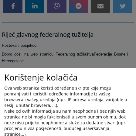
Riječ glavnog federalnog tužitelja
Poštovani posjetioci,
Dobro došli na web stranicu Federalnog tužilaštvaFederacije Bosne i
Hercegovine.
Nadamo se da ćete na ovoj stranici pronaći informacije za koje ste
Korištenje kolačića
zainteresovani.
Ovakav savremeni način komunikacije Federalnog tužilaštva Federacije
Ova web stranica koristi određene skripte koje mogu
Bosne i Hercegovine sa javnošću, predstavlja ne samo ostvarenje naše
pohranjivati i koristiti određene informacije iz vašeg
želje da rad ovog Tužilaštva učinimo transparentnijim, nego i praktičnu
browsera i vašeg uređaja (npr. IP adresa uređaja, varijable o
realizaciju strateškog cilja koji smo postavili u oblasti odnosa sa
sesiji unutar browsera, ...).
Neke od ovih informacija su nam neophodne i bez njih web
javnošću sa željom da dostupnost informacijama, u mjeri u kojoj to
stranica ne bi mogla fukcionisati u svom punom obimu, dok
zakon dozvoljava, bude način građenja međusobnog razumijevanja i
neke nisu prijeko neophodne a služe za dodatne stvari (npr.
jačanja povjerenja javnosti u rad ovog Tužilaštva.
procjenu nivoa posjećenosti, budućeg usavršavanja
Bićemo vam veoma zahvalni za sve konstruktivne prijedloge i sugestije
stranice...).