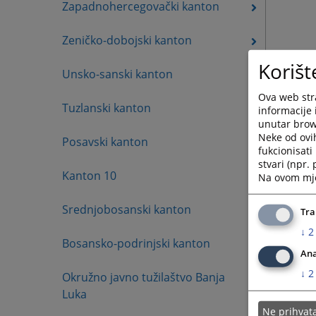
Zapadnohercegovački kanton
Zeničko-dobojski kanton
Korišt
Unsko-sanski kanton
Ova web stra
Tuzlanski kanton
informacije 
unutar brows
Neke od ovi
Posavski kanton
fukcionisat
stvari (npr.
Kanton 10
Na ovom mjes
Srednjobosanski kanton
Tra
↓
2
Bosansko-podrinjski kanton
Ana
↓
2
Okružno javno tužilaštvo Banja
Luka
Ne prihva