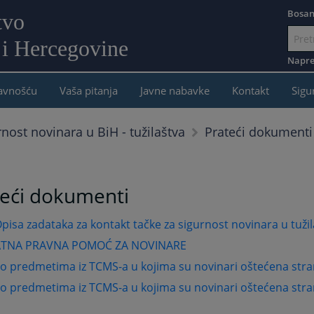
Bosan
tvo
 i Hercegovine
Idi
na
Napre
sadržaj
javnošću
Vaša pitanja
Javne nabavke
Kontakt
Sigu
Prateći dokumenti
rnost novinara u BiH - tužilaštva
teći dokumenti
pisa zadataka za kontakt tačke za sigurnost novinara u tuži
ATNA PRAVNA POMOĆ ZA NOVINARE
o predmetima iz TCMS-a u kojima su novinari oštećena stra
o predmetima iz TCMS-a u kojima su novinari oštećena stra