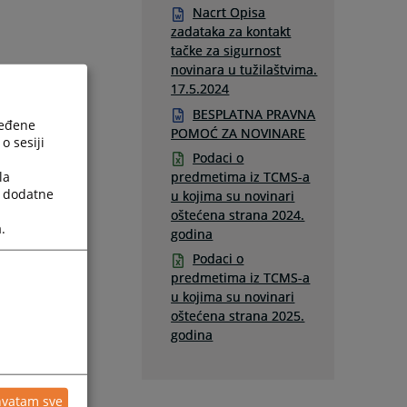
Nacrt Opisa
zadataka za kontakt
tačke za sigurnost
novinara u tužilaštvima.
17.5.2024
BESPLATNA PRAVNA
ređene
POMOĆ ZA NOVINARE
o sesiji
Podaci o
la
predmetima iz TCMS-a
a dodatne
u kojima su novinari
oštećena strana 2024.
.
godina
Podaci o
predmetima iz TCMS-a
u kojima su novinari
oštećena strana 2025.
godina
hvatam sve