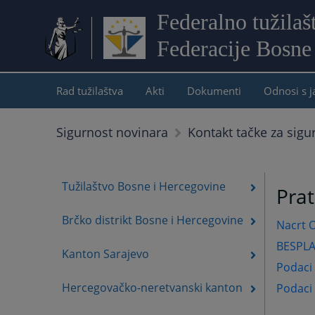
Federalno tužilaš
Federacije Bosne
Rad tužilaštva
Akti
Dokumenti
Odnosi s 
Sigurnost novinara
Kontakt tačke za sigu
Tužilaštvo Bosne i Hercegovine
Pra
Brčko distrikt Bosne i Hercegovine
Nacrt O
BESPL
Kanton Sarajevo
Podaci 
Hercegovačko-neretvanski kanton
Podaci 