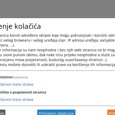
enje kolačića
nica koristi određene skripte koje mogu pohranjivati i koristiti od
iz vašeg browsera i vašeg uređaja (npr. IP adresa uređaja, varijable 
era, ...).
h informacija su nam neophodne i bez njih web stranica ne bi mog
i u svom punom obimu, dok neke nisu prijeko neophodne a služe z
 procjenu nivoa posjećenosti, budućeg usavršavanja stranice...).
tu možete dozvoliti ili uskratiti pravo na korištenje tih informacija
nslation
(obavezna)
Servisi treće strane
litika o posjećenosti stranica
Servisi treće strane
tam
Prihvatam odabrane
Pri