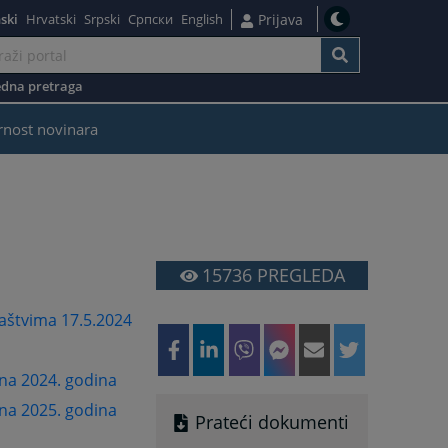
ski
Hrvatski
Srpski
Српски
English
Prijava
dna pretraga
rnost novinara
15736
PREGLEDA
laštvima 17.5.2024
na 2024. godina
na 2025. godina
Prateći dokumenti