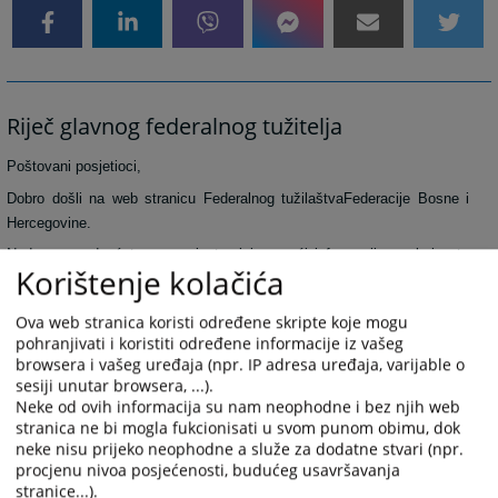
Riječ glavnog federalnog tužitelja
Poštovani posjetioci,
Dobro došli na web stranicu Federalnog tužilaštvaFederacije Bosne i
Hercegovine.
Nadamo se da ćete na ovoj stranici pronaći informacije za koje ste
Korištenje kolačića
zainteresovani.
Ovakav savremeni način komunikacije Federalnog tužilaštva Federacije
Ova web stranica koristi određene skripte koje mogu
Bosne i Hercegovine sa javnošću, predstavlja ne samo ostvarenje naše
pohranjivati i koristiti određene informacije iz vašeg
želje da rad ovog Tužilaštva učinimo transparentnijim, nego i praktičnu
browsera i vašeg uređaja (npr. IP adresa uređaja, varijable o
realizaciju strateškog cilja koji smo postavili u oblasti odnosa sa
sesiji unutar browsera, ...).
Neke od ovih informacija su nam neophodne i bez njih web
javnošću sa željom da dostupnost informacijama, u mjeri u kojoj to
stranica ne bi mogla fukcionisati u svom punom obimu, dok
zakon dozvoljava, bude način građenja međusobnog razumijevanja i
neke nisu prijeko neophodne a služe za dodatne stvari (npr.
jačanja povjerenja javnosti u rad ovog Tužilaštva.
procjenu nivoa posjećenosti, budućeg usavršavanja
Bićemo vam veoma zahvalni za sve konstruktivne prijedloge i sugestije
stranice...).