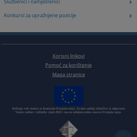
Službenici i namještenici
Konkursi za upražnjene pozicije
Korisni linkovi
Pomoć za korištenje
Mapa stranice
Redizajn web stranice je finansirala Evropska unija. Za njen sadržaj isključivo je odgovorno
Visoko sudsko i tužilačko vijeće BiH i ona ne odražava nužno stavove Evropske unije.