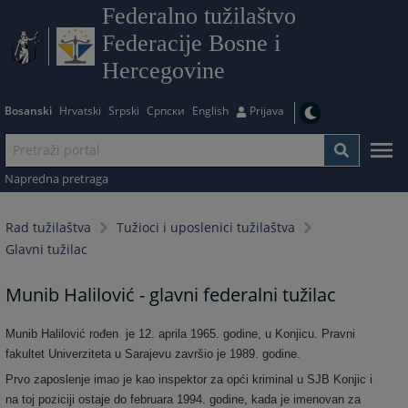
Federalno tužilaštvo
Federacije Bosne i
Hercegovine
Bosanski
Hrvatski
Srpski
Српски
English
Prijava
Napredna pretraga
Rad tužilaštva
Tužioci i uposlenici tužilaštva
Glavni tužilac
Munib Halilović - glavni federalni tužilac
Munib Halilović rođen je 12. aprila 1965. godine, u Konjicu. Pravni
fakultet Univerziteta u Sarajevu završio je 1989. godine.
Prvo zaposlenje imao je kao inspektor za opći kriminal u SJB Konjic i
na toj poziciji ostaje do februara 1994. godine, kada je imenovan za