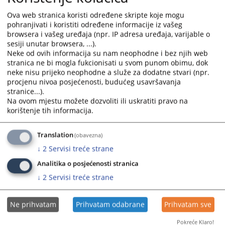
Ova web stranica koristi određene skripte koje mogu
pohranjivati i koristiti određene informacije iz vašeg
browsera i vašeg uređaja (npr. IP adresa uređaja, varijable o
sesiji unutar browsera, ...).
Prateći dokumenti
Neke od ovih informacija su nam neophodne i bez njih web
stranica ne bi mogla fukcionisati u svom punom obimu, dok
Zakon o slobodi pristupa informacijama
neke nisu prijeko neophodne a služe za dodatne stvari (npr.
procjenu nivoa posjećenosti, budućeg usavršavanja
stranice...).
Na ovom mjestu možete dozvoliti ili uskratiti pravo na
korištenje tih informacija.
Translation
(obavezna)
↓
2
Servisi treće strane
Analitika o posjećenosti stranica
↓
2
Servisi treće strane
Ne prihvatam
Prihvatam odabrane
Prihvatam sve
Pokreće Klaro!