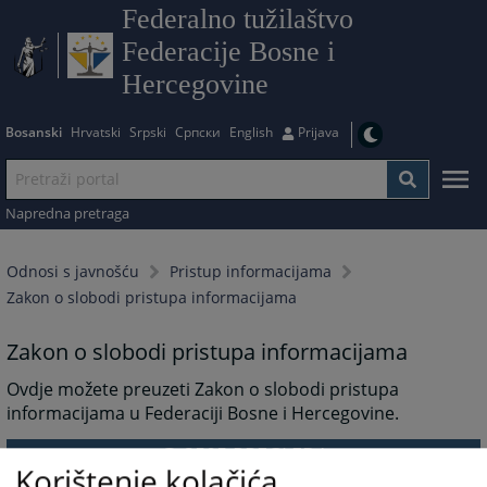
Federalno tužilaštvo
Federacije Bosne i
Hercegovine
Bosanski
Hrvatski
Srpski
Српски
English
Prijava
Napredna pretraga
Odnosi s javnošću
Pristup informacijama
Zakon o slobodi pristupa informacijama
Zakon o slobodi pristupa informacijama
Ovdje možete preuzeti Zakon o slobodi pristupa
informacijama u Federaciji Bosne i Hercegovine.
3505
PREGLEDA
Korištenje kolačića