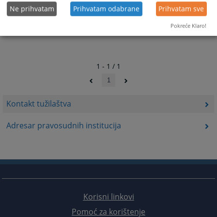
Ne prihvatam
Prihvatam odabrane
Prihvatam sve
Pokreće Klaro!
1 - 1 / 1
1
Kontakt tužilaštva
Adresar pravosudnih institucija
Korisni linkovi
Pomoć za korištenje