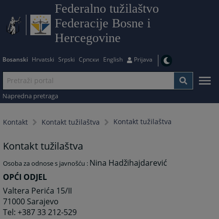
Federalno tužilaštvo
Federacije Bosne i
Hercegovine
Bosanski
Hrvatski
Srpski
Српски
English
Prijava
Napredna pretraga
Kontakt tužilaštva
Kontakt
Kontakt tužilaštva
Kontakt tužilaštva
Nina Hadžihajdarević
Osoba za odnose s javnošću :
OPĆI ODJEL
Valtera Perića 15/II
71000 Sarajevo
Tel: +387 33 212-529