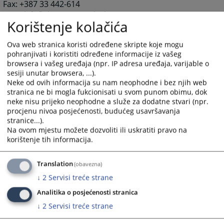
Fax: +387 33 442-614
e-mail:
ft-fbih@pravosudje.ba
Korištenje kolačića
POSBNI ODJEL ZA SUZBIJANJE KORUPCIJE I ORGANIZOVANOG
Ova web stranica koristi određene skripte koje mogu
pohranjivati i koristiti određene informacije iz vašeg
KRIMINALA
browsera i vašeg uređaja (npr. IP adresa uređaja, varijable o
Alipašina 6
sesiji unutar browsera, ...).
71000 Sarajevo
Neke od ovih informacija su nam neophodne i bez njih web
Tel:
+387 33 209-105
stranica ne bi mogla fukcionisati u svom punom obimu, dok
e-mail:
neke nisu prijeko neophodne a služe za dodatne stvari (npr.
ft-fbih-posebniodjel@pravosudje.ba
procjenu nivoa posjećenosti, budućeg usavršavanja
stranice...).
Na ovom mjestu možete dozvoliti ili uskratiti pravo na
13662
PREGLEDA
korištenje tih informacija.
Translation
(obavezna)
↓
2
Servisi treće strane
Analitika o posjećenosti stranica
↓
2
Servisi treće strane