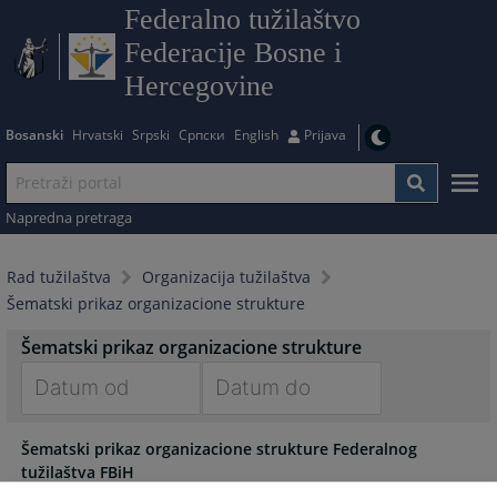
Federalno tužilaštvo
Federacije Bosne i
Hercegovine
Bosanski
Hrvatski
Srpski
Српски
English
Prijava
Napredna pretraga
Rad tužilaštva
Organizacija tužilaštva
Šematski prikaz organizacione strukture
Šematski prikaz organizacione strukture
Navigate
Navigate
Šematski prikaz organizacione strukture Federalnog
forward
forward
tužilaštva FBiH
to
to
20.03.2024.