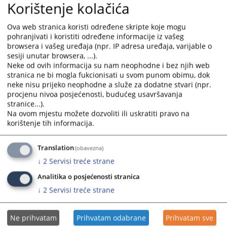
interact
interact
Korištenje kolačića
with
with
the
the
Ova web stranica koristi određene skripte koje mogu
calendar
calendar
pohranjivati i koristiti određene informacije iz vašeg
and
and
browsera i vašeg uređaja (npr. IP adresa uređaja, varijable o
sesiji unutar browsera, ...).
select
select
Neke od ovih informacija su nam neophodne i bez njih web
a
a
stranica ne bi mogla fukcionisati u svom punom obimu, dok
date.
date.
neke nisu prijeko neophodne a služe za dodatne stvari (npr.
Press
Press
procjenu nivoa posjećenosti, budućeg usavršavanja
the
the
stranice...).
question
question
Na ovom mjestu možete dozvoliti ili uskratiti pravo na
korištenje tih informacija.
mark
mark
key
key
to
to
Translation
(obavezna)
get
get
↓
2
Servisi treće strane
the
the
Analitika o posjećenosti stranica
keyboard
keyboard
shortcuts
shortcuts
↓
2
Servisi treće strane
for
for
changing
changing
Ne prihvatam
Prihvatam odabrane
Prihvatam sve
dates.
dates.