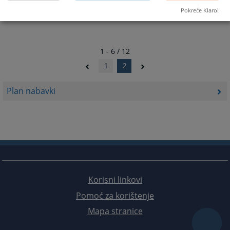
Pokreće Klaro!
1 - 6 / 12
1
2
Plan nabavki
Korisni linkovi
Pomoć za korištenje
Mapa stranice