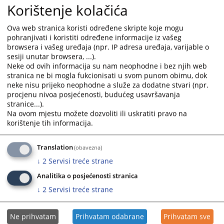
Korištenje kolačića
Plan javnih nabavki Federalnog tužilaštva FBiH za 2025.
the
the
godinu
calendar
calendar
Ova web stranica koristi određene skripte koje mogu
03.03.2025.
and
and
pohranjivati i koristiti određene informacije iz vašeg
select
select
browsera i vašeg uređaja (npr. IP adresa uređaja, varijable o
Plan javnih nabavki Federalnog tužilaštva FBiH za 2024.
a
a
sesiji unutar browsera, ...).
godinu
date.
date.
Neke od ovih informacija su nam neophodne i bez njih web
26.02.2024.
stranica ne bi mogla fukcionisati u svom punom obimu, dok
Press
Press
neke nisu prijeko neophodne a služe za dodatne stvari (npr.
the
the
procjenu nivoa posjećenosti, budućeg usavršavanja
Plan javnih nabavki Federalnog tužilaštva FBiH za 2023.
question
question
stranice...).
godinu
mark
mark
Na ovom mjestu možete dozvoliti ili uskratiti pravo na
23.02.2023.
key
key
korištenje tih informacija.
to
to
Plan javnih nabavki Federalnog tužilaštva FBiH za 2022.
get
get
Translation
(obavezna)
godinu
the
the
19.04.2022.
↓
2
Servisi treće strane
keyboard
keyboard
shortcuts
shortcuts
Analitika o posjećenosti stranica
Plan nabavki Federalnog tužilaštva FBiH za 2021. godinu
for
for
↓
2
Servisi treće strane
changing
changing
dates.
dates.
Ne prihvatam
Prihvatam odabrane
Prihvatam sve