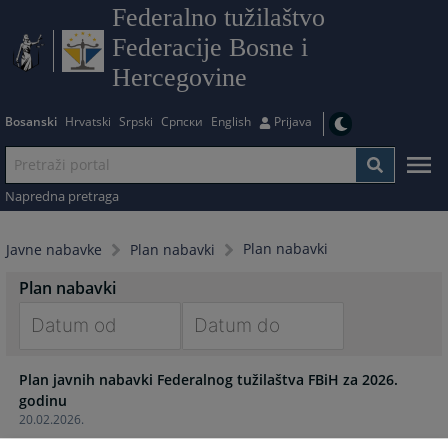
Federalno tužilaštvo
Federacije Bosne i
Hercegovine
Bosanski
Hrvatski
Srpski
Српски
English
Prijava
Napredna pretraga
Plan nabavki
Javne nabavke
Plan nabavki
Plan nabavki
Navigate
Navigate
Plan javnih nabavki Federalnog tužilaštva FBiH za 2026.
forward
forward
godinu
to
to
20.02.2026.
interact
interact
with
with