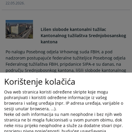
22.05.2026.
Lišen slobode kantonalni tužilac
Kantonalnog tužilaštva Srednjobosanskog
Po nalogu Posebnog odjela Vrhovnog suda FBIH, a pod
nadzorom postupajuće federalne tužiteljice Posebnog odjela
Federalnog tužilaštva FBIH, pripdanice SIPA-e su danas, na
području Srednjobosnkog kantona, lišili slobode kantonalnog
tužioca Kantonalnog tužilaštva Srednjobosanskog kantona
Korištenje kolačića
Mehu Bradića.
11.05.2026.
Ova web stranica koristi određene skripte koje mogu
pohranjivati i koristiti određene informacije iz vašeg
browsera i vašeg uređaja (npr. IP adresa uređaja, varijable o
Izjašnjenje na žalbu u kaznenom
sesiji unutar browsera, ...).
predmetu protiv optuženog Senada
Neke od ovih informacija su nam neophodne i bez njih web
Gračanina i ostalih
stranica ne bi mogla fukcionisati u svom punom obimu, dok
neke nisu prijeko neophodne a služe za dodatne stvari (npr.
U kaznenom predmetu protiv optuženog Senada Gračanina i
procjenu nivoa posjećenosti, budućeg usavršavanja