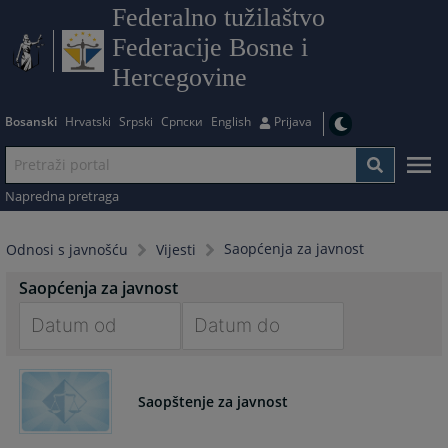
Federalno tužilaštvo
Federacije Bosne i
Hercegovine
Bosanski
Hrvatski
Srpski
Српски
English
Prijava
Napredna pretraga
Saopćenja za javnost
Odnosi s javnošću
Vijesti
Saopćenja za javnost
Navigate
Navigate
forward
forward
Saopštenje za javnost
to
to
interact
interact
with
with