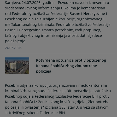
Sarajevo, 24.07.2026. godine - Povodom navoda iznesenih u
the
the
sredstvima javnog informisanja u kojima je komentarisan
calendar
calendar
rad Federalnog tužilaštva Federacije Bosne i Hercegovine i
and
and
Posebnog odjela za suzbijanje korupcije, organizovanog i
select
select
međukantonalnog kriminala, Federalno tužilaštvo Federacije
a
a
Bosne i Hercegovine smatra potrebnim, radi potpunog,
date.
date.
tačnog i objektivnog informisanja javnosti, dati sljedeće
Press
Press
pojašnjenje.
the
the
24.07.2026.
question
question
mark
mark
Potvrđena optužnica protiv optuženog
key
key
Kenana Spahića zbog zloupotrebe
to
to
položaja
get
get
the
the
Posebni odjel za korupciju, organizovani i međukantonalni
keyboard
keyboard
kriminal Vrhovnog suda Federacije BiH potvrdio je optužnicu
shortcuts
shortcuts
Posebnog odjela Federalnog tužilaštva Federacije BiH protiv
for
for
Kenana Spahića iz Zenice zbog krivičnog djela „Zloupotreba
changing
changing
položaja ili ovlaštenja“ iz člana 383. stav 3. u vezi sa stavom
dates.
dates.