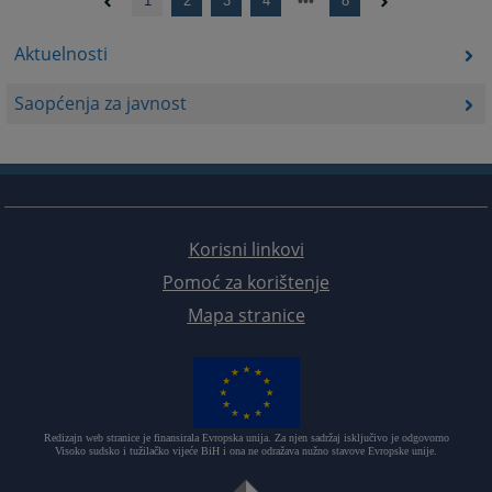
1
2
3
4
8
Aktuelnosti
Saopćenja za javnost
Korisni linkovi
Pomoć za korištenje
Mapa stranice
Redizajn web stranice je finansirala Evropska unija. Za njen sadržaj isključivo je odgovorno
Visoko sudsko i tužilačko vijeće BiH i ona ne odražava nužno stavove Evropske unije.