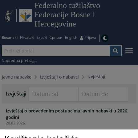
Federalno tužilaštvo
Federacije Bosne i
Hercegovine
Bosanski
Hrvatski
Srpski
Српски
English
Prijava
Napredna pretraga
Izvještaji
Javne nabavke
Izvještaji o nabavci
Izvještaji
Navigate
Navigate
Izvještaj o provedenim postupcima javnih nabavki u 2026.
forward
forward
godini
to
to
20.02.2026.
interact
interact
with
with
Izvještaj o provedenim postupcima javnih nabavki u 2025.