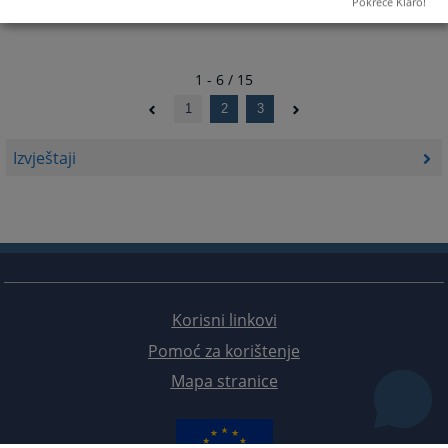
Pokreće Klaro!
1 - 6 / 15
1
2
3
Izvještaji
Korisni linkovi
Pomoć za korištenje
Mapa stranice