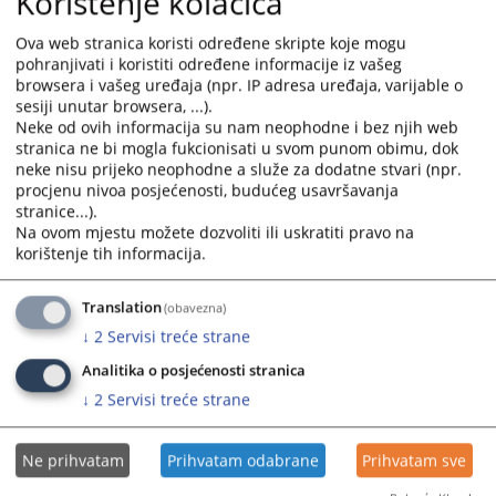
Korištenje kolačića
the
the
godini
calendar
calendar
Ova web stranica koristi određene skripte koje mogu
and
and
pohranjivati i koristiti određene informacije iz vašeg
select
select
Izvještaji o provedenim postupcima javnih nabavki u 2024.
browsera i vašeg uređaja (npr. IP adresa uređaja, varijable o
godini
a
a
sesiji unutar browsera, ...).
15.03.2024.
date.
date.
Neke od ovih informacija su nam neophodne i bez njih web
Press
Press
stranica ne bi mogla fukcionisati u svom punom obimu, dok
neke nisu prijeko neophodne a služe za dodatne stvari (npr.
Izvještaji o provedenim postupcima javnih nabavki u 2023.
the
the
procjenu nivoa posjećenosti, budućeg usavršavanja
godini
question
question
stranice...).
mark
mark
Na ovom mjestu možete dozvoliti ili uskratiti pravo na
key
key
Praćenja realizacije ugovora/okvirnog sporazuma u
korištenje tih informacija.
to
to
postupcima javnih nabavki u 2022. godini
20.07.2022.
get
get
Translation
(obavezna)
the
the
↓
2
Servisi treće strane
keyboard
keyboard
Izvještaji o provedenim postupcima javnih nabavki u 2022.
godini
shortcuts
shortcuts
Analitika o posjećenosti stranica
for
for
↓
2
Servisi treće strane
changing
changing
dates.
dates.
Ne prihvatam
Prihvatam odabrane
Prihvatam sve