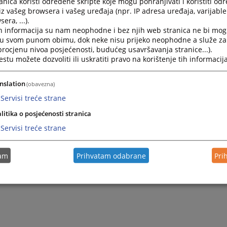
nica koristi određene skripte koje mogu pohranjivati i koristiti od
iz vašeg browsera i vašeg uređaja (npr. IP adresa uređaja, varijable 
era, ...).
h informacija su nam neophodne i bez njih web stranica ne bi mog
i u svom punom obimu, dok neke nisu prijeko neophodne a služe z
 procjenu nivoa posjećenosti, budućeg usavršavanja stranice...).
tu možete dozvoliti ili uskratiti pravo na korištenje tih informacija
nslation
(obavezna)
Servisi treće strane
litika o posjećenosti stranica
Servisi treće strane
tam
Prihvatam odabrane
Pri