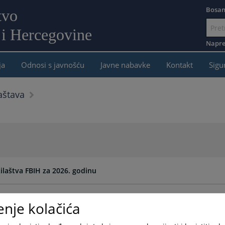
Bosan
tvo
 i Hercegovine
Idi
na
Napre
sadržaj
ja
Odnosi s javnošću
Javne nabavke
Kontakt
Sigu
laštava
žilaštva FBIH za 2026. godinu
enje kolačića