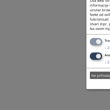
Ova web stra
informacije 
unutar brows
Neke od ovi
fukcionisat
stvari (npr.
Na ovom mjes
Tra
↓
2
Ana
↓
2
Ne prihva