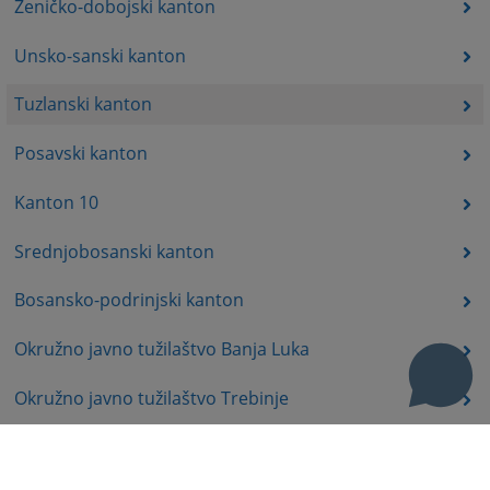
Zeničko-dobojski kanton
Unsko-sanski kanton
Tuzlanski kanton
Posavski kanton
Kanton 10
Srednjobosanski kanton
Bosansko-podrinjski kanton
Okružno javno tužilaštvo Banja Luka
Okružno javno tužilaštvo Trebinje
Okružno javno tužilaštvo Istočno Sarajevo