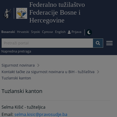
Federalno tužilaštvo
Federacije Bosne i
Hercegovine
Bosanski
Hrvatski
Srpski
Српски
English
Prijava
Napredna pretraga
Sigurnost novinara
Kontakt tačke za sigurnost novinara u BiH - tužilaštva
Tuzlanski kanton
Tuzlanski kanton
Selma Kišić - tužiteljica
Email:
selma.kisic@pravosudje.ba