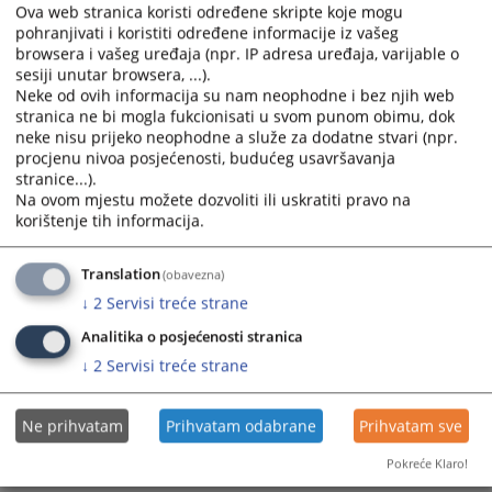
Ova web stranica koristi određene skripte koje mogu
pohranjivati i koristiti određene informacije iz vašeg
browsera i vašeg uređaja (npr. IP adresa uređaja, varijable o
sesiji unutar browsera, ...).
Neke od ovih informacija su nam neophodne i bez njih web
stranica ne bi mogla fukcionisati u svom punom obimu, dok
neke nisu prijeko neophodne a služe za dodatne stvari (npr.
procjenu nivoa posjećenosti, budućeg usavršavanja
stranice...).
Na ovom mjestu možete dozvoliti ili uskratiti pravo na
korištenje tih informacija.
Translation
(obavezna)
↓
2
Servisi treće strane
Analitika o posjećenosti stranica
↓
2
Servisi treće strane
Ne prihvatam
Prihvatam odabrane
Prihvatam sve
Pokreće Klaro!