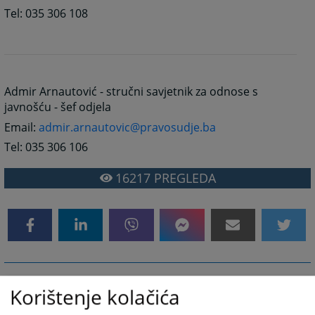
Tel: 035 306 108
Admir Arnautović - stručni savjetnik za odnose s
javnošću - šef odjela
Email:
admir.arnautovic@pravosudje.ba
Tel: 035 306 106
16217
PREGLEDA
Korištenje kolačića