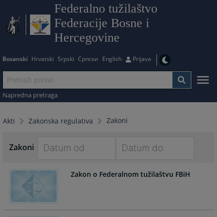
Federalno tužilaštvo
Federacije Bosne i
Hercegovine
Bosanski
Hrvatski
Srpski
Српски
English
Prijava
Napredna pretraga
Zakoni
Akti
Zakonska regulativa
Zakoni
Navigate
Navigate
Zakon o Federalnom tužilaštvu FBiH
forward
forward
to
to
interact
interact
with
with