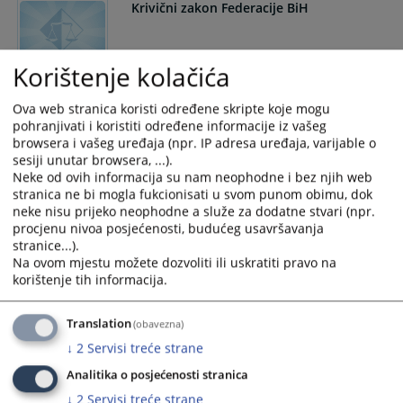
the
the
Krivični zakon Federacije BiH
calendar
calendar
and
and
select
select
Korištenje kolačića
a
a
Zakon o sudovima u Federaciji BiH
date.
date.
Ova web stranica koristi određene skripte koje mogu
Press
Press
pohranjivati i koristiti određene informacije iz vašeg
the
the
browsera i vašeg uređaja (npr. IP adresa uređaja, varijable o
question
question
sesiji unutar browsera, ...).
Neke od ovih informacija su nam neophodne i bez njih web
mark
mark
Zakon o krivičnom postupku FBiH
stranica ne bi mogla fukcionisati u svom punom obimu, dok
key
key
neke nisu prijeko neophodne a služe za dodatne stvari (npr.
to
to
procjenu nivoa posjećenosti, budućeg usavršavanja
get
get
stranice...).
the
the
Na ovom mjestu možete dozvoliti ili uskratiti pravo na
Zakon o izvršenju krivičnih sankcija u
keyboard
keyboard
korištenje tih informacija.
FBiH
shortcuts
shortcuts
for
for
Translation
(obavezna)
changing
changing
↓
2
Servisi treće strane
dates.
dates.
Zakon o upravnom postupku Federacije
Analitika o posjećenosti stranica
BiH
↓
2
Servisi treće strane