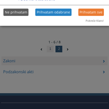
Ne prihvatam
Prihvatam odabrane
Prihvatam sve
Pokreće Klaro!
1 - 6 / 8
1
2
Zakoni
Podzakonski akti