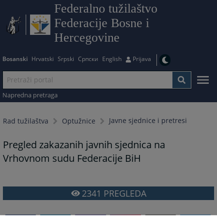
Federalno tužilaštvo
Federacije Bosne i
Hercegovine
Bosanski
Hrvatski
Srpski
Српски
English
Prijava
Napredna pretraga
Javne sjednice i pretresi
Rad tužilaštva
Optužnice
Pregled zakazanih javnih sjednica na
Vrhovnom sudu Federacije BiH
2341
PREGLEDA