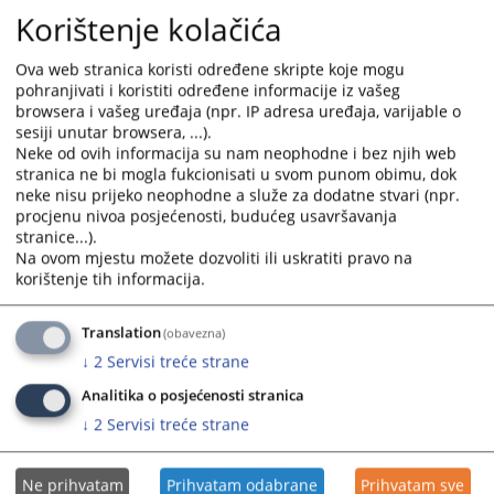
Korištenje kolačića
Ova web stranica koristi određene skripte koje mogu
Prateći dokumenti
pohranjivati i koristiti određene informacije iz vašeg
browsera i vašeg uređaja (npr. IP adresa uređaja, varijable o
Pregled zakazanih javnih sjednica na Vrhovnom sudu
sesiji unutar browsera, ...).
Neke od ovih informacija su nam neophodne i bez njih web
Federacije BiH
stranica ne bi mogla fukcionisati u svom punom obimu, dok
neke nisu prijeko neophodne a služe za dodatne stvari (npr.
procjenu nivoa posjećenosti, budućeg usavršavanja
stranice...).
Na ovom mjestu možete dozvoliti ili uskratiti pravo na
korištenje tih informacija.
Translation
(obavezna)
↓
2
Servisi treće strane
Analitika o posjećenosti stranica
↓
2
Servisi treće strane
Ne prihvatam
Prihvatam odabrane
Prihvatam sve