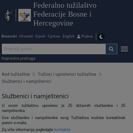
Federalno tužilaštvo
Federacije Bosne i
Hercegovine
Bosanski
Hrvatski
Srpski
Српски
English
Prijava
Napredna pretraga
Rad tužilaštva
Tužioci i uposlenici tužilaštva
Službenici i namještenici
Službenici i namještenici
U ovom tužilaštvu uposleno je 25 državnih službenika i 25
namještenika.
Sve službenike i namještenike ovog Tužilaštva možete kontaktirati
putem e-maila.
kontakte
Za više informacija pogledajte