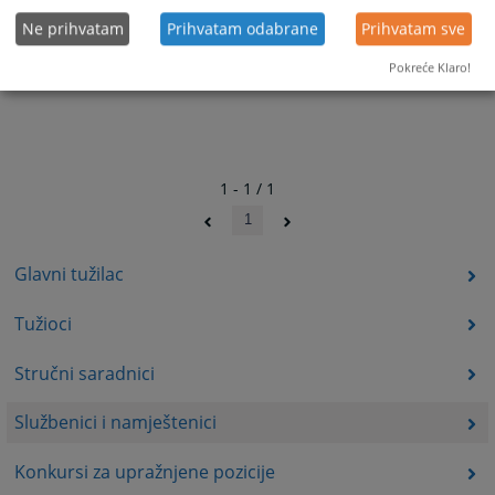
Ne prihvatam
Prihvatam odabrane
Prihvatam sve
Pokreće Klaro!
1 - 1 / 1
1
Glavni tužilac
Tužioci
Stručni saradnici
Službenici i namještenici
Konkursi za upražnjene pozicije