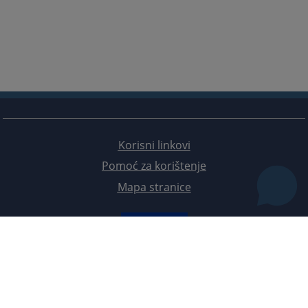
Korisni linkovi
Pomoć za korištenje
Mapa stranice
Redizajn web stranice je finansirala Evropska unija. Za njen sadržaj isključivo je odgovorno
Visoko sudsko i tužilačko vijeće BiH i ona ne odražava nužno stavove Evropske unije.