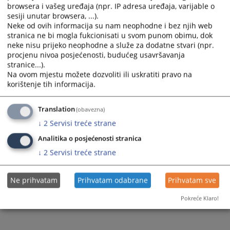
browsera i vašeg uređaja (npr. IP adresa uređaja, varijable o
sesiji unutar browsera, ...).
Prateći dokumenti
Neke od ovih informacija su nam neophodne i bez njih web
stranica ne bi mogla fukcionisati u svom punom obimu, dok
Izvjestaj o korupciji za 2025
neke nisu prijeko neophodne a služe za dodatne stvari (npr.
procjenu nivoa posjećenosti, budućeg usavršavanja
stranice...).
Na ovom mjestu možete dozvoliti ili uskratiti pravo na
265
PREGLEDA
korištenje tih informacija.
Translation
(obavezna)
↓
2
Servisi treće strane
Analitika o posjećenosti stranica
↓
2
Servisi treće strane
Ne prihvatam
Prihvatam odabrane
Prihvatam sve
Pokreće Klaro!