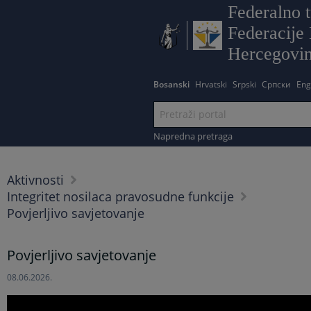
Federalno t
Federacije 
Hercegovi
Bosanski
Hrvatski
Srpski
Српски
Eng
Napredna pretraga
Aktivnosti
Integritet nosilaca pravosudne funkcije
Povjerljivo savjetovanje
Povjerljivo savjetovanje
08.06.2026.