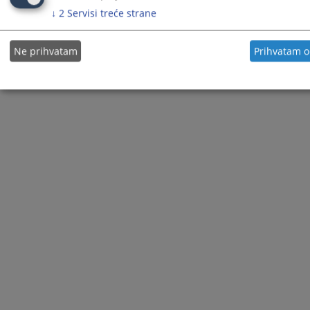
↓
2
Servisi treće strane
© 2021
Visoko sudsko i tužilačko vijeće
Ne prihvatam
Prihvatam 