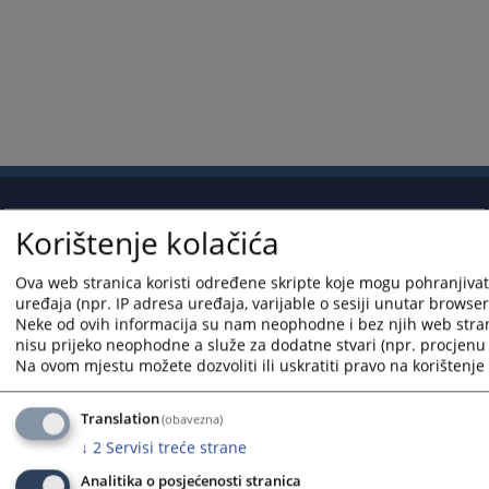
Korištenje kolačića
Korisni linkovi
Pomoć za korištenje
Ova web stranica koristi određene skripte koje mogu pohranjivati
uređaja (npr. IP adresa uređaja, varijable o sesiji unutar browsera,
Mapa stranice
Neke od ovih informacija su nam neophodne i bez njih web stra
nisu prijeko neophodne a služe za dodatne stvari (npr. procjenu 
Na ovom mjestu možete dozvoliti ili uskratiti pravo na korištenje 
Translation
(obavezna)
Redizajn web stranice je finansirala Evropska unija. Za njen sadržaj isključivo je odgovorno
↓
2
Servisi treće strane
Visoko sudsko i tužilačko vijeće BiH i ona ne odražava nužno stavove Evropske unije.
Analitika o posjećenosti stranica