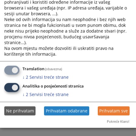
pohranjivati i koristiti određene informacije iz vašeg
browsera i vašeg uređaja (npr. IP adresa uređaja, varijable o
Prikazana vijest je na
:
Bosanski jezik
sesiji unutar browsera, ...).
Neke od ovih informacija su nam neophodne i bez njih web
Prateći dokumenti
stranica ne bi mogla fukcionisati u svom punom obimu, dok
neke nisu prijeko neophodne a služe za dodatne stvari (npr.
Strateski okvir FBIH 2026-2028
procjenu nivoa posjećenosti, budućeg usavršavanja
stranice...).
Na ovom mjestu možete dozvoliti ili uskratiti pravo na
korištenje tih informacija.
740
PREGLEDA
Translation
(obavezna)
↓
2
Servisi treće strane
Analitika o posjećenosti stranica
↓
2
Servisi treće strane
Ne prihvatam
Prihvatam odabrane
Prihvatam sve
Pokreće Klaro!