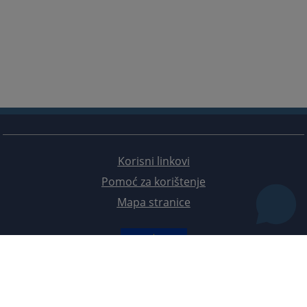
Korisni linkovi
Pomoć za korištenje
Mapa stranice
Redizajn web stranice je finansirala Evropska unija. Za njen sadržaj isključivo je odgovorno
Visoko sudsko i tužilačko vijeće BiH i ona ne odražava nužno stavove Evropske unije.