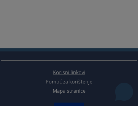
Korisni linkovi
Pomoć za korištenje
Mapa stranice
Redizajn web stranice je finansirala Evropska unija. Za njen sadržaj isključivo je odgovorno
Visoko sudsko i tužilačko vijeće BiH i ona ne odražava nužno stavove Evropske unije.