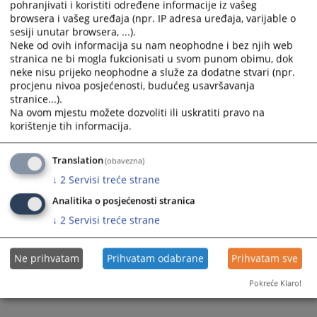
pohranjivati i koristiti određene informacije iz vašeg
browsera i vašeg uređaja (npr. IP adresa uređaja, varijable o
Prikazana vijest je na
:
Bosanski jezik
sesiji unutar browsera, ...).
Neke od ovih informacija su nam neophodne i bez njih web
Prateći dokumenti
stranica ne bi mogla fukcionisati u svom punom obimu, dok
neke nisu prijeko neophodne a služe za dodatne stvari (npr.
PLAN RADA FT FBIH 2026
procjenu nivoa posjećenosti, budućeg usavršavanja
stranice...).
Na ovom mjestu možete dozvoliti ili uskratiti pravo na
korištenje tih informacija.
150
PREGLEDA
Translation
(obavezna)
↓
2
Servisi treće strane
Analitika o posjećenosti stranica
↓
2
Servisi treće strane
Ne prihvatam
Prihvatam odabrane
Prihvatam sve
Pokreće Klaro!