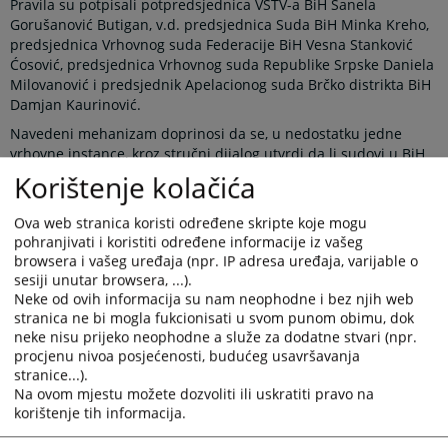
Pravila su potpisali potpredsjednica VSTV-a BiH Sanela
Gorušanović Butigan, v.d. predsjednica Suda BiH Minka Kreho,
predsjednica Vrhovnog suda Federacije BiH Vesna Stanković
Ćosović, predsjednica Vrhovnog suda Republike Srpske Daniela
Milovanović i predsjednik Apelacionog suda Brčko distrikta BiH
Damjan Kaurinović.
Navedeni mehanizam doprinosi da se, u nedostatku jedne
vrhovne instance, kroz stručni dijalog utvrdi da li sudovi u BiH
različito postupaju u istoj ili sličnoj pravnoj situaciji, te da li se
Korištenje kolačića
tako različito postupanje može ujednačiti usvajanjem pravnih
shvatanja na nivou sudova najviše instance. Javno objavljivanje
Ova web stranica koristi određene skripte koje mogu
ovih shvatanja omogućava građanima i njihovim zastupnicima
pohranjivati i koristiti određene informacije iz vašeg
korištenje istih prilikom ostvarivanja svojih prava pred sudom,
browsera i vašeg uređaja (npr. IP adresa uređaja, varijable o
čime mogu osigurati veću pravnu sigurnost i jednakost pred
sesiji unutar browsera, ...).
zakonom, bez obzira u kom dijelu države žive.
Neke od ovih informacija su nam neophodne i bez njih web
stranica ne bi mogla fukcionisati u svom punom obimu, dok
Novi koncept rada Panela predviđa održavanje većeg broja
neke nisu prijeko neophodne a služe za dodatne stvari (npr.
sastanaka tokom godine, najmanje po jednog iz oblasti
procjenu nivoa posjećenosti, budućeg usavršavanja
krivičnog, građanskog i upravnog prava. Teme za sastanke
stranice...).
dogovaraju se na pripremnom sastanku, koji se održava
Na ovom mjestu možete dozvoliti ili uskratiti pravo na
početkom svake kalendarske godine u prostorijama VSTV-a BiH.
korištenje tih informacija.
Sastanci Panela se potom organizuju u sudovima najviše
instance, čime je napravljen iskorak u odnosu na raniju praksu