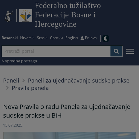
Federalno tužilaštvo
Federacije Bosne i
Hercegovine
Bosanski
Hrvatski
Srpski
Српски
English
Prijava
Napredna pretraga
Paneli
Paneli za ujednačavanje sudske prakse
Pravila panela
Nova Pravila o radu Panela za ujednačavanje
sudske prakse u BiH
15.07.2025.