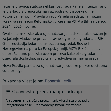
Jačanje pravnog statusa i efikasnosti rada Panela intenzivirano
je u skladu s preporukama i uz podršku Evropske unije.
Potpisivanje novih Pravila o radu Panela predstavlja i važan
korak ka realizaciji Reformskog programa VSTV-a BiH za period
2024 - 2026. godine.
Ovaj sistemski iskorak u ujednačavanju sudske prakse važan je
za jačanje vladavine prava i pravne sigurnosti građana u BiH
što predstavlja jedan od uslova za napredak Bosne i
Hercegovine na putu ka Evropskoj uniji. VSTV BiH će nastaviti
da pruža punu podršku ovom procesu kako bi se građanima
osigurala dosljedna, pravična i predvidiva primjena prava.
Nova Pravila panela za ujednačavanje sudske prakse dostupna
su u prilogu.
Prikazana vijest je na
:
Bosanski jezik
Obavijest o preuzimanju sadržaja
Napomena
:
U slučaju preuzimanja vijesti istu preuzeti u
integralnom obliku uz navođenje izvora informacije.