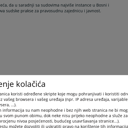
ijeća, da u saradnji sa sudovima najviše instance u Bosni i
ova sudske prakse za pravosudnu zajednicu i javnost.
enje kolačića
nica koristi određene skripte koje mogu pohranjivati i koristiti od
iz vašeg browsera i vašeg uređaja (npr. IP adresa uređaja, varijable 
era, ...).
h informacija su nam neophodne i bez njih web stranica ne bi mog
i u svom punom obimu, dok neke nisu prijeko neophodne a služe z
 procjenu nivoa posjećenosti, budućeg usavršavanja stranice...).
tu možete dozvoliti ili uskratiti pravo na korištenje tih informacija