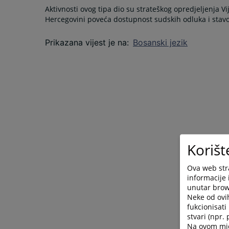
Aktivnosti ovog tipa dio su strateškog opredjeljenja V
Hercegovini poveća dostupnost sudskih odluka i stav
Prikazana vijest je na
:
Bosanski jezik
Korišt
Ova web stra
informacije 
unutar brows
Neke od ovi
fukcionisat
stvari (npr.
Na ovom mjes