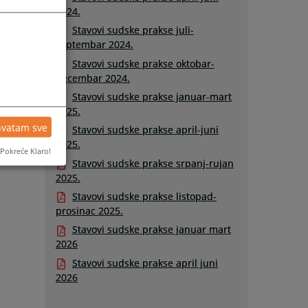
2024.
Stavovi sudske prakse juli-
septembar 2024.
Stavovi sudske prakse oktobar-
decembar 2024.
Stavovi sudske prakse januar-mart
2025.
hvatam sve
Stavovi sudske prakse april-juni
2025.
Pokreće Klaro!
Stavovi sudske prakse srpanj-rujan
2025.
Stavovi sudske prakse listopad-
prosinac 2025.
Stavovi sudske prakse januar mart
2026
Stavovi sudske prakse april juni
2026