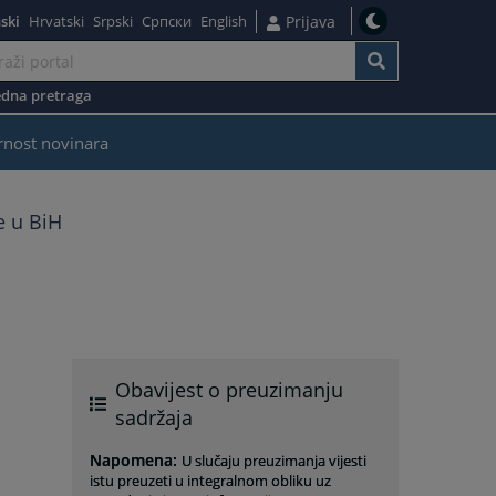
ski
Hrvatski
Srpski
Српски
English
Prijava
dna pretraga
rnost novinara
e u BiH
Obavijest o preuzimanju
sadržaja
Napomena
:
U slučaju preuzimanja vijesti
istu preuzeti u integralnom obliku uz