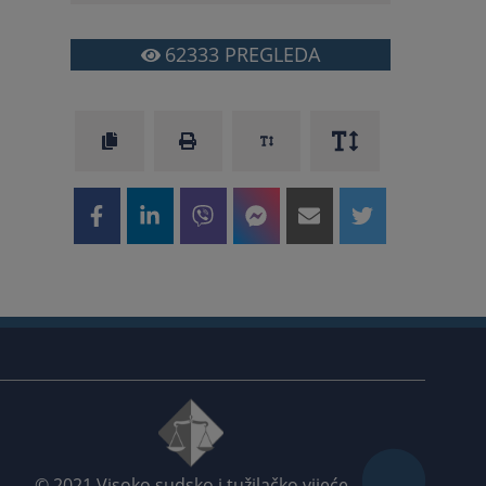
62333
PREGLEDA
© 2021
Visoko sudsko i tužilačko vijeće