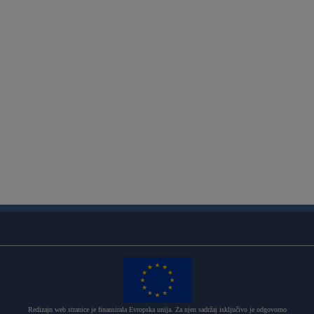
Redizajn web stranice je finansirala Evropska unija. Za njen sadržaj isključivo je odgovorno