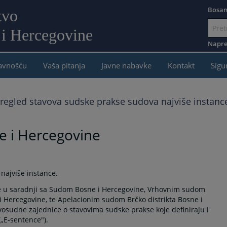
Bosan
tvo
 i Hercegovine
Idi
na
Napre
sadržaj
javnošću
Vaša pitanja
Javne nabavke
Kontakt
Sigu
regled stavova sudske prakse sudova najviše instanc
e i Hercegovine
najviše instance.
 je u saradnji sa Sudom Bosne i Hercegovine, Vrhovnim sudom
 Hercegovine, te Apelacionim sudom Brčko distrikta Bosne i
osudne zajednice o stavovima sudske prakse koje definiraju i
(„E-sentence").