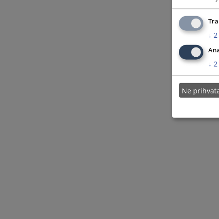
Tra
↓
2
Ana
↓
2
Ne prihva