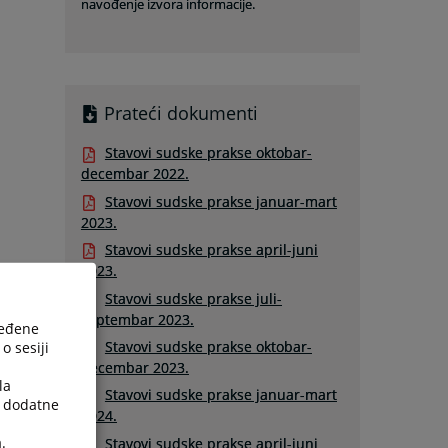
navođenje izvora informacije.
Prateći dokumenti
Stavovi sudske prakse oktobar-
decembar 2022.
Stavovi sudske prakse januar-mart
2023.
Stavovi sudske prakse april-juni
2023.
Stavovi sudske prakse juli-
septembar 2023.
ređene
Stavovi sudske prakse oktobar-
o sesiji
decembar 2023.
la
Stavovi sudske prakse januar-mart
a dodatne
2024.
.
Stavovi sudske prakse april-juni