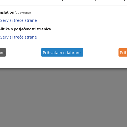
nslation
(obavezna)
Servisi treće strane
litika o posjećenosti stranica
Servisi treće strane
tam
Prihvatam odabrane
Pri