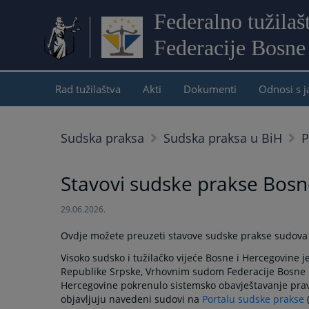
Federalno tužilaš
Federacije Bosne
Rad tužilaštva
Akti
Dokumenti
Odnosi s 
Sudska praksa
Sudska praksa u BiH
P
Stavovi sudske prakse Bosn
29.06.2026.
Ovdje možete preuzeti stavove sudske prakse sudova 
Visoko sudsko i tužilačko vijeće Bosne i Hercegovine
Republike Srpske, Vrhovnim sudom Federacije Bosne i
Hercegovine pokrenulo sistemsko obavještavanje prav
objavljuju navedeni sudovi na
Portalu sudske prakse