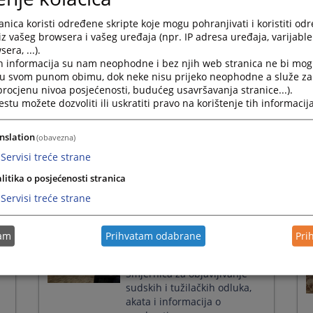
Press
Održan sastanak Panela za
nica koristi određene skripte koje mogu pohranjivati i koristiti od
the
ujednačavanje sudske prakse
iz vašeg browsera i vašeg uređaja (npr. IP adresa uređaja, varijable 
question
iz građanske oblasti
era, ...).
mark
h informacija su nam neophodne i bez njih web stranica ne bi mog
08.10.2025.
key
i u svom punom obimu, dok neke nisu prijeko neophodne a služe z
to
 procjenu nivoa posjećenosti, budućeg usavršavanja stranice...).
get
tu možete dozvoliti ili uskratiti pravo na korištenje tih informacija
the
za
Partnerska saradnja VSTV-a
keyboard
e
BiH i strukovnih udruženja
shortcuts
nslation
(obavezna)
for
28.04.2025.
Servisi treće strane
changing
dates.
litika o posjećenosti stranica
Servisi treće strane
tam
Prihvatam odabrane
Pri
Pravosuđe i mediji
razgovarali o provedbi
Smjernica za objavljivanje
sudskih i tužilačkih odluka,
akata i informacija o