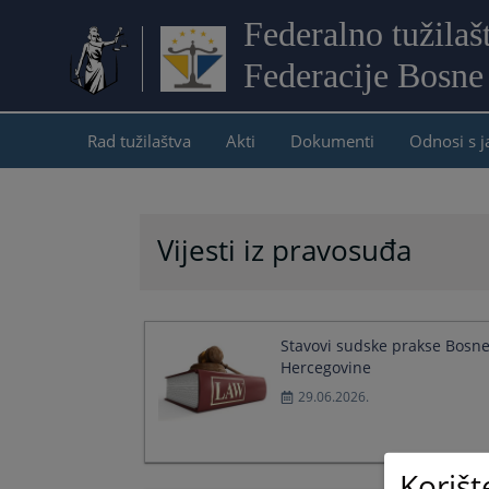
Federalno tužilaš
Federacije Bosne
Rad tužilaštva
Akti
Dokumenti
Odnosi s 
Vijesti iz pravosuđa
Stavovi sudske prakse Bosne
Hercegovine
29.06.2026.
Korišt