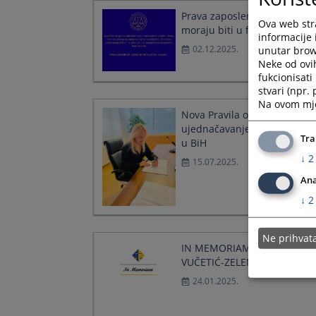
Prava zaposlenih i građana
Ova web stra
moraju biti u fokusu
informacije 
02.12.2025.
unutar brows
Neke od ovi
fukcionisat
stvari (npr.
Na ovom mjes
Nova Pravila o radu Panela 
ujednačavanje sudske praks
Tra
u BiH
↓
2
15.07.2025.
Ana
↓
2
Ne prihva
IN MEMORIAM, MARICA
VUČETIĆ-ZELENBABIĆ
24.01.2025.